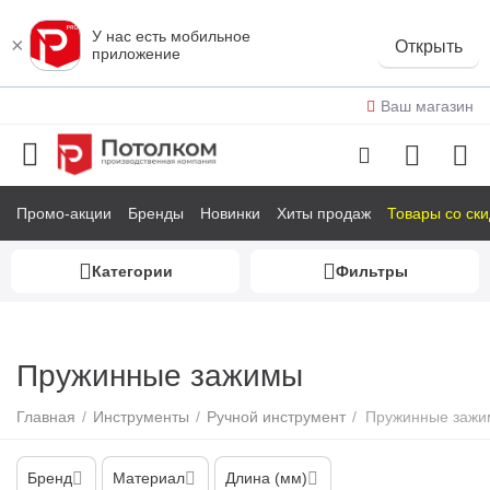
У нас есть мобильное
×
Открыть
приложение
Ваш магазин
Промо-акции
Бренды
Новинки
Хиты продаж
Товары со ск
Категории
Фильтры
у
у
Пружинные зажимы
у
Главная
/
Инструменты
/
Ручной инструмент
/
Пружинные заж
у
у
Бренд
Материал
Длина (мм)