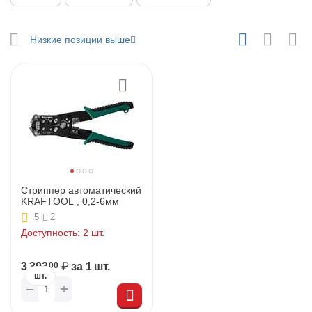
у
Низкие позиции выше
у
у
у
Стриппер автоматический
KRAFTOOL , 0,2-6мм
5
2
Доступность:
2 шт.
у
3 393
₽
за 1 шт.
00
у
шт.
+
−
у