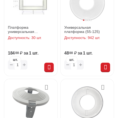
Платформа
Универсальная
универсальная
платформа (55-125)
прямоугольная
Доступность:
30 шт.
Доступность:
942 шт.
155*75/165*85/175*95мм
под ZOOM/SKILL DUO
184
₽
за 1 шт.
48
₽
за 1 шт.
00
00
шт.
шт.
+
+
−
−