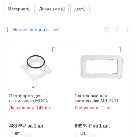
у
Материал
Длина (мм)
Цвет
у
Низкие позиции выше
у
у
Платформа для
Платформа для
светильника MOON
светильника MR DUO
D150*70мм/205*120мм
Доступность:
143 шт.
Доступность:
1 шт.
у
у
483
₽
за 1 шт.
669
₽
за 1 шт.
00
00
у
шт.
шт.