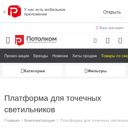
У нас есть мобильное
×
Открыть
приложение
Ваш магазин
Промо-акции
Бренды
Новинки
Хиты продаж
Товары со ск
Категории
Фильтры
у
у
Платформа для точечных
у
светильников
у
Главная
/
Комплектующие
/
Платформа для точечных светильн
у