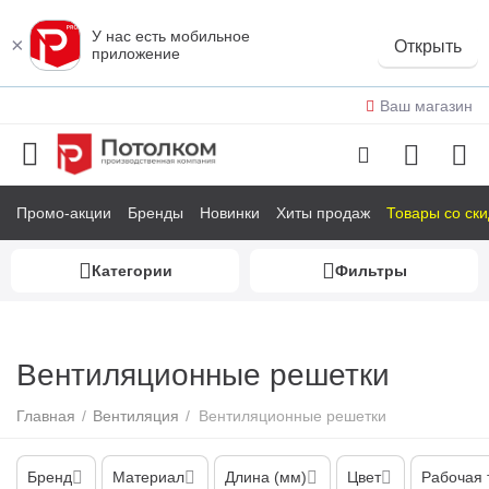
У нас есть мобильное
×
Открыть
приложение
Ваш магазин
Промо-акции
Бренды
Новинки
Хиты продаж
Товары со ск
Категории
Фильтры
у
у
Вентиляционные решетки
у
Главная
/
Вентиляция
/
Вентиляционные решетки
у
у
Бренд
Материал
Длина (мм)
Цвет
Рабочая 