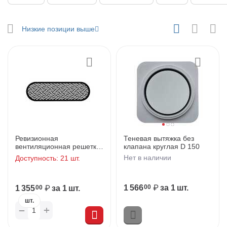
у
Низкие позиции выше
у
у
у
Ревизионная
Теневая вытяжка без
вентиляционная решетка
клапана круглая D 150
Сирокко черная
Нет в наличии
Доступность:
21 шт.
у
1 566
₽
за 1 шт.
00
1 355
₽
за 1 шт.
00
у
шт.
+
−
у