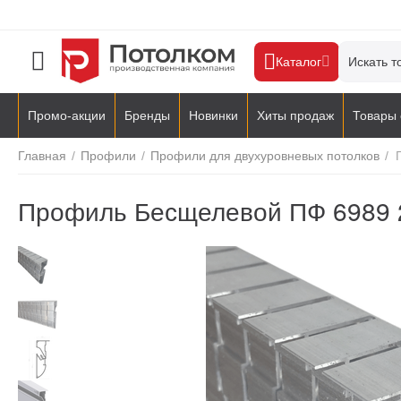
Каталог
Промо-акции
Бренды
Новинки
Хиты продаж
Товары 
Главная
/
Профили
/
Профили для двухуровневых потолков
/
Профиль Бесщелевой ПФ 6989 