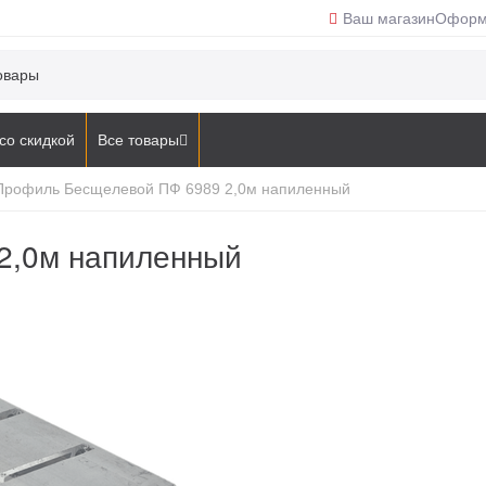
Ваш магазин
Оформ
со скидкой
Все товары
Профиль Бесщелевой ПФ 6989 2,0м напиленный
2,0м напиленный