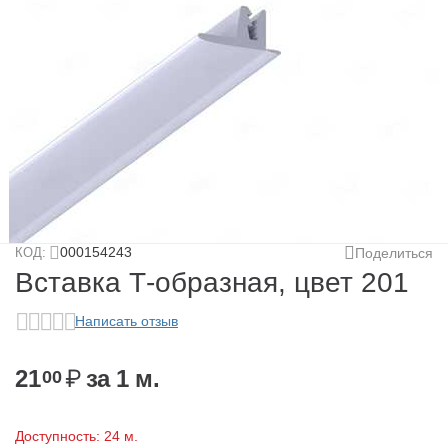
у
у
у
у
000154243
КОД:
Поделиться
Вставка Т-образная, цвет 201
Написать отзыв
у
21
₽
за 1 м.
00
у
у
Доступность:
24 м.