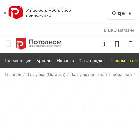
У нас есть мобильное
×
Открыть
приложение
Ваш магазин
Промо-акции
Бренды
Новинки
Хиты продаж
Товары со ск
Главная
/
Заглушки (Вставка)
/
Заглушка цветная Т-образная
/
у
у
у
у
у