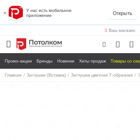
У нас есть мобильное
×
Открыть
приложение
Ваш магазин
Промо-акции
Бренды
Новинки
Хиты продаж
Товары со ск
Главная
/
Заглушки (Вставка)
/
Заглушка цветная Т-образная
/
у
у
у
у
у