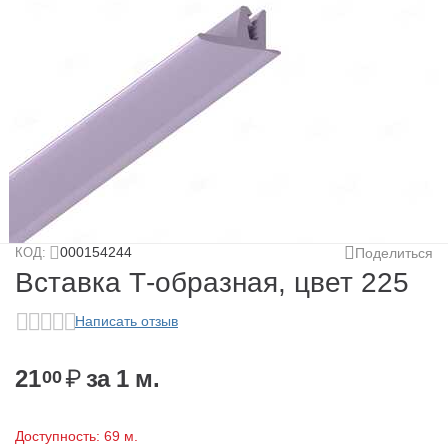
у
у
у
у
000154244
КОД:
Поделиться
Вставка Т-образная, цвет 225
Написать отзыв
у
21
₽
за 1 м.
00
у
у
Доступность:
69 м.