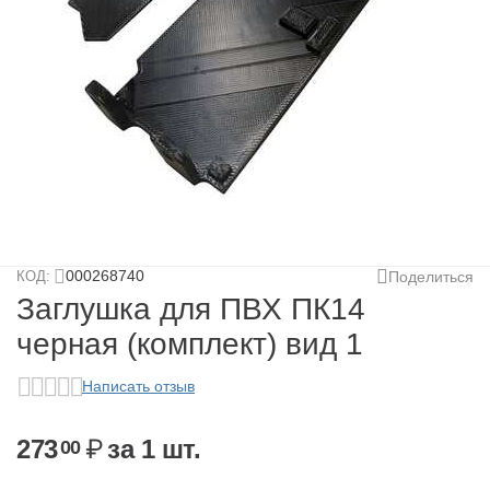
у
у
у
у
000268740
КОД:
Поделиться
Заглушка для ПВХ ПК14
черная (комплект) вид 1
Написать отзыв
у
у
273
₽
за 1 шт.
00
у