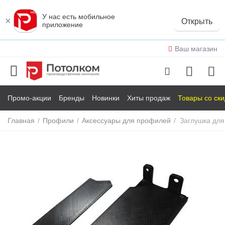
У нас есть мобильное
×
Открыть
приложение
Ваш магазин
Промо-акции
Бренды
Новинки
Хиты продаж
Товары со ск
Главная
/
Профили
/
Аксессуары для профилей
/
Заглушка для
у
у
у
у
у